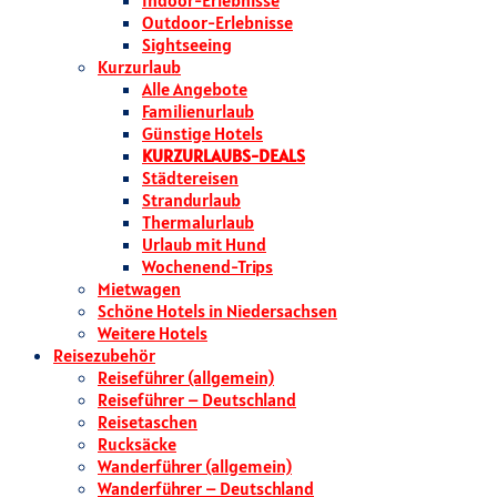
Indoor-Erlebnisse
Outdoor-Erlebnisse
Sightseeing
Kurzurlaub
Alle Angebote
Familienurlaub
Günstige Hotels
KURZURLAUBS-DEALS
Städtereisen
Strandurlaub
Thermalurlaub
Urlaub mit Hund
Wochenend-Trips
Mietwagen
Schöne Hotels in Niedersachsen
Weitere Hotels
Reisezubehör
Reiseführer (allgemein)
Reiseführer – Deutschland
Reisetaschen
Rucksäcke
Wanderführer (allgemein)
Wanderführer – Deutschland