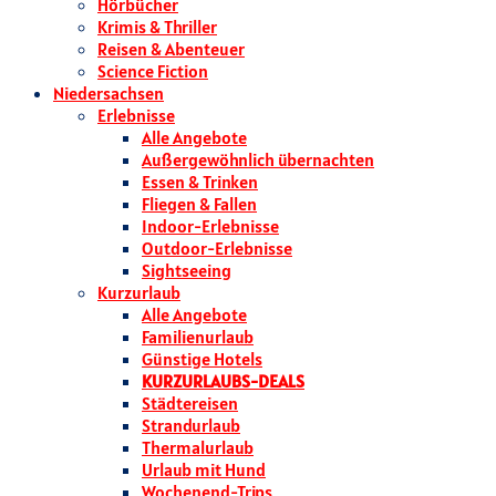
Hörbücher
Krimis & Thriller
Reisen & Abenteuer
Science Fiction
Niedersachsen
Erlebnisse
Alle Angebote
Außergewöhnlich übernachten
Essen & Trinken
Fliegen & Fallen
Indoor-Erlebnisse
Outdoor-Erlebnisse
Sightseeing
Kurzurlaub
Alle Angebote
Familienurlaub
Günstige Hotels
KURZURLAUBS-DEALS
Städtereisen
Strandurlaub
Thermalurlaub
Urlaub mit Hund
Wochenend-Trips