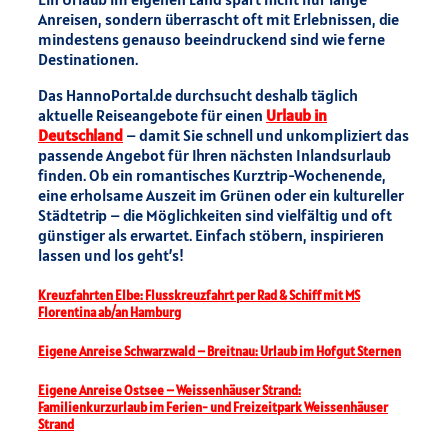
Anreisen, sondern überrascht oft mit Erlebnissen, die
mindestens genauso beeindruckend sind wie ferne
Destinationen.
Das HannoPortal.de durchsucht deshalb täglich
aktuelle Reiseangebote für einen
Urlaub in
Deutschland
– damit Sie schnell und unkompliziert das
passende Angebot für Ihren nächsten Inlandsurlaub
finden. Ob ein romantisches Kurztrip-Wochenende,
eine erholsame Auszeit im Grünen oder ein kultureller
Städtetrip – die Möglichkeiten sind vielfältig und oft
günstiger als erwartet. Einfach stöbern, inspirieren
lassen und los geht’s!
Kreuzfahrten Elbe: Flusskreuzfahrt per Rad & Schiff mit MS
Florentina ab/an Hamburg
Eigene Anreise Schwarzwald – Breitnau: Urlaub im Hofgut Sternen
Eigene Anreise Ostsee – Weissenhäuser Strand:
Familienkurzurlaub im Ferien- und Freizeitpark Weissenhäuser
Strand