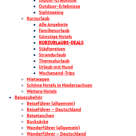
Indoor-Erlebnisse
Outdoor-Erlebnisse
Sightseeing
Kurzurlaub
Alle Angebote
Familienurlaub
Günstige Hotels
KURZURLAUBS-DEALS
Städtereisen
Strandurlaub
Thermalurlaub
Urlaub mit Hund
Wochenend-Trips
Mietwagen
Schöne Hotels in Niedersachsen
Weitere Hotels
Reisezubehör
Reiseführer (allgemein)
Reiseführer – Deutschland
Reisetaschen
Rucksäcke
Wanderführer (allgemein)
Wanderführer – Deutschland