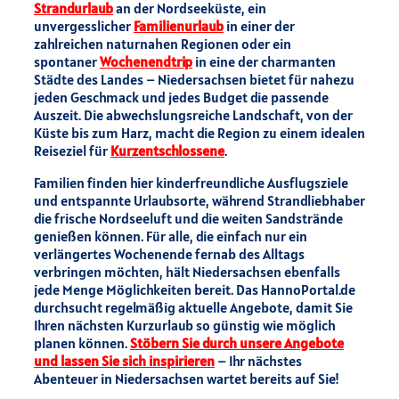
Strandurlaub
an der Nordseeküste, ein
unvergesslicher
Familienurlaub
in einer der
zahlreichen naturnahen Regionen oder ein
spontaner
Wochenendtrip
in eine der charmanten
Städte des Landes – Niedersachsen bietet für nahezu
jeden Geschmack und jedes Budget die passende
Auszeit. Die abwechslungsreiche Landschaft, von der
Küste bis zum Harz, macht die Region zu einem idealen
Reiseziel für
Kurzentschlossene
.
Familien finden hier kinderfreundliche Ausflugsziele
und entspannte Urlaubsorte, während Strandliebhaber
die frische Nordseeluft und die weiten Sandstrände
genießen können. Für alle, die einfach nur ein
verlängertes Wochenende fernab des Alltags
verbringen möchten, hält Niedersachsen ebenfalls
jede Menge Möglichkeiten bereit. Das HannoPortal.de
durchsucht regelmäßig aktuelle Angebote, damit Sie
Ihren nächsten Kurzurlaub so günstig wie möglich
planen können.
Stöbern Sie durch unsere Angebote
und lassen Sie sich inspirieren
– Ihr nächstes
Abenteuer in Niedersachsen wartet bereits auf Sie!