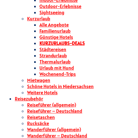
Indoor-Erlebnisse
Outdoor-Erlebnisse
Sightseeing
Kurzurlaub
Alle Angebote
Familienurlaub
Günstige Hotels
KURZURLAUBS-DEALS
Städtereisen
Strandurlaub
Thermalurlaub
Urlaub mit Hund
Wochenend-Trips
Mietwagen
Schöne Hotels in Niedersachsen
Weitere Hotels
Reisezubehör
Reiseführer (allgemein)
Reiseführer – Deutschland
Reisetaschen
Rucksäcke
Wanderführer (allgemein)
Wanderführer – Deutschland