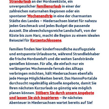
Strandurlaub
an der Nordseeküste, ein
unvergesslicher
Familienurlaub
in einer der
zahlreichen naturnahen Regionen oder ein
spontaner
Wochenendtrip
in eine der charmanten
Städte des Landes – Niedersachsen bietet für nahezu
jeden Geschmack und jedes Budget die passende
Auszeit. Die abwechslungsreiche Landschaft, von der
Küste bis zum Harz, macht die Region zu einem idealen
Reiseziel für
Kurzentschlossene
.
Familien finden hier kinderfreundliche Ausflugsziele
und entspannte Urlaubsorte, während Strandliebhaber
die frische Nordseeluft und die weiten Sandstrände
genießen können. Für alle, die einfach nur ein
verlängertes Wochenende fernab des Alltags
verbringen möchten, hält Niedersachsen ebenfalls
jede Menge Möglichkeiten bereit. Das HannoPortal.de
durchsucht regelmäßig aktuelle Angebote, damit Sie
Ihren nächsten Kurzurlaub so günstig wie möglich
planen können.
Stöbern Sie durch unsere Angebote
und lassen Sie sich inspirieren
– Ihr nächstes
Abenteuer in Niedersachsen wartet bereits auf Sie!