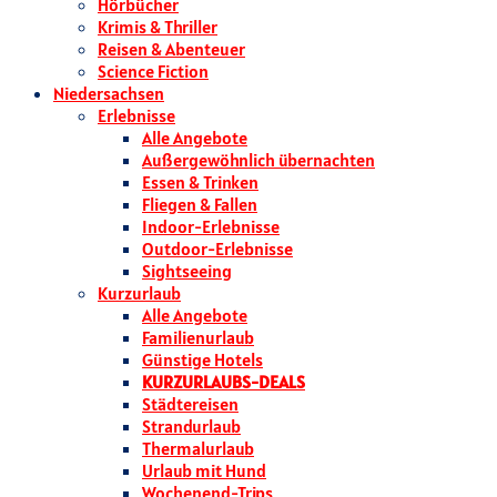
Hörbücher
Krimis & Thriller
Reisen & Abenteuer
Science Fiction
Niedersachsen
Erlebnisse
Alle Angebote
Außergewöhnlich übernachten
Essen & Trinken
Fliegen & Fallen
Indoor-Erlebnisse
Outdoor-Erlebnisse
Sightseeing
Kurzurlaub
Alle Angebote
Familienurlaub
Günstige Hotels
KURZURLAUBS-DEALS
Städtereisen
Strandurlaub
Thermalurlaub
Urlaub mit Hund
Wochenend-Trips