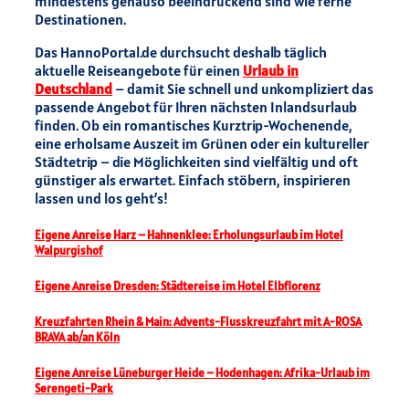
mindestens genauso beeindruckend sind wie ferne
Destinationen.
Das HannoPortal.de durchsucht deshalb täglich
aktuelle Reiseangebote für einen
Urlaub in
Deutschland
– damit Sie schnell und unkompliziert das
passende Angebot für Ihren nächsten Inlandsurlaub
finden. Ob ein romantisches Kurztrip-Wochenende,
eine erholsame Auszeit im Grünen oder ein kultureller
Städtetrip – die Möglichkeiten sind vielfältig und oft
günstiger als erwartet. Einfach stöbern, inspirieren
lassen und los geht’s!
Eigene Anreise Harz – Hahnenklee: Erholungsurlaub im Hotel
Walpurgishof
Eigene Anreise Dresden: Städtereise im Hotel Elbflorenz
Kreuzfahrten Rhein & Main: Advents-Flusskreuzfahrt mit A-ROSA
BRAVA ab/an Köln
Eigene Anreise Lüneburger Heide – Hodenhagen: Afrika-Urlaub im
Serengeti-Park