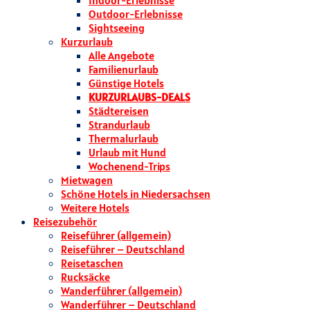
Indoor-Erlebnisse
Outdoor-Erlebnisse
Sightseeing
Kurzurlaub
Alle Angebote
Familienurlaub
Günstige Hotels
KURZURLAUBS-DEALS
Städtereisen
Strandurlaub
Thermalurlaub
Urlaub mit Hund
Wochenend-Trips
Mietwagen
Schöne Hotels in Niedersachsen
Weitere Hotels
Reisezubehör
Reiseführer (allgemein)
Reiseführer – Deutschland
Reisetaschen
Rucksäcke
Wanderführer (allgemein)
Wanderführer – Deutschland