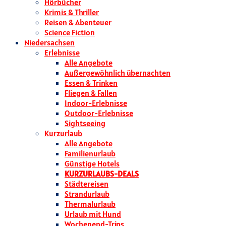
Hörbücher
Krimis & Thriller
Reisen & Abenteuer
Science Fiction
Niedersachsen
Erlebnisse
Alle Angebote
Außergewöhnlich übernachten
Essen & Trinken
Fliegen & Fallen
Indoor-Erlebnisse
Outdoor-Erlebnisse
Sightseeing
Kurzurlaub
Alle Angebote
Familienurlaub
Günstige Hotels
KURZURLAUBS-DEALS
Städtereisen
Strandurlaub
Thermalurlaub
Urlaub mit Hund
Wochenend-Trips