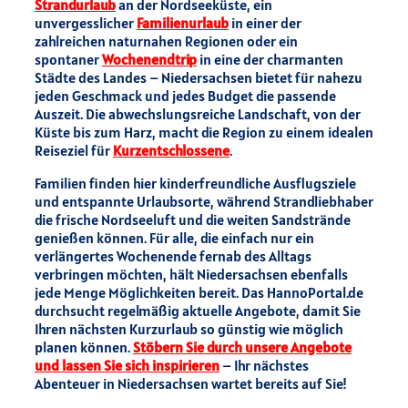
Strandurlaub
an der Nordseeküste, ein
unvergesslicher
Familienurlaub
in einer der
zahlreichen naturnahen Regionen oder ein
spontaner
Wochenendtrip
in eine der charmanten
Städte des Landes – Niedersachsen bietet für nahezu
jeden Geschmack und jedes Budget die passende
Auszeit. Die abwechslungsreiche Landschaft, von der
Küste bis zum Harz, macht die Region zu einem idealen
Reiseziel für
Kurzentschlossene
.
Familien finden hier kinderfreundliche Ausflugsziele
und entspannte Urlaubsorte, während Strandliebhaber
die frische Nordseeluft und die weiten Sandstrände
genießen können. Für alle, die einfach nur ein
verlängertes Wochenende fernab des Alltags
verbringen möchten, hält Niedersachsen ebenfalls
jede Menge Möglichkeiten bereit. Das HannoPortal.de
durchsucht regelmäßig aktuelle Angebote, damit Sie
Ihren nächsten Kurzurlaub so günstig wie möglich
planen können.
Stöbern Sie durch unsere Angebote
und lassen Sie sich inspirieren
– Ihr nächstes
Abenteuer in Niedersachsen wartet bereits auf Sie!