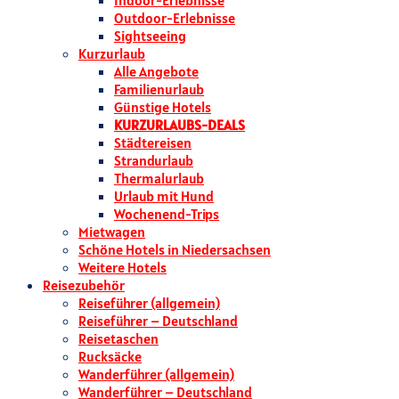
Indoor-Erlebnisse
Outdoor-Erlebnisse
Sightseeing
Kurzurlaub
Alle Angebote
Familienurlaub
Günstige Hotels
KURZURLAUBS-DEALS
Städtereisen
Strandurlaub
Thermalurlaub
Urlaub mit Hund
Wochenend-Trips
Mietwagen
Schöne Hotels in Niedersachsen
Weitere Hotels
Reisezubehör
Reiseführer (allgemein)
Reiseführer – Deutschland
Reisetaschen
Rucksäcke
Wanderführer (allgemein)
Wanderführer – Deutschland