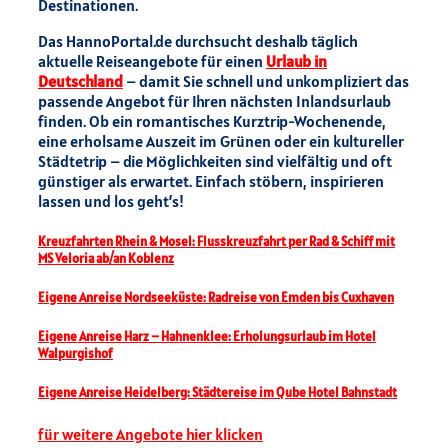
Destinationen.
Das HannoPortal.de durchsucht deshalb täglich
aktuelle Reiseangebote für einen
Urlaub in
Deutschland
– damit Sie schnell und unkompliziert das
passende Angebot für Ihren nächsten Inlandsurlaub
finden. Ob ein romantisches Kurztrip-Wochenende,
eine erholsame Auszeit im Grünen oder ein kultureller
Städtetrip – die Möglichkeiten sind vielfältig und oft
günstiger als erwartet. Einfach stöbern, inspirieren
lassen und los geht’s!
Kreuzfahrten Rhein & Mosel: Flusskreuzfahrt per Rad & Schiff mit
MS Veloria ab/an Koblenz
Eigene Anreise Nordseeküste: Radreise von Emden bis Cuxhaven
Eigene Anreise Harz – Hahnenklee: Erholungsurlaub im Hotel
Walpurgishof
Eigene Anreise Heidelberg: Städtereise im Qube Hotel Bahnstadt
für weitere Angebote hier klicken