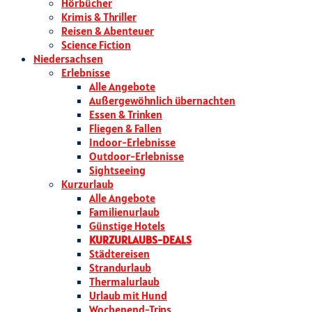
Hörbücher
Krimis & Thriller
Reisen & Abenteuer
Science Fiction
Niedersachsen
Erlebnisse
Alle Angebote
Außergewöhnlich übernachten
Essen & Trinken
Fliegen & Fallen
Indoor-Erlebnisse
Outdoor-Erlebnisse
Sightseeing
Kurzurlaub
Alle Angebote
Familienurlaub
Günstige Hotels
KURZURLAUBS-DEALS
Städtereisen
Strandurlaub
Thermalurlaub
Urlaub mit Hund
Wochenend-Trips