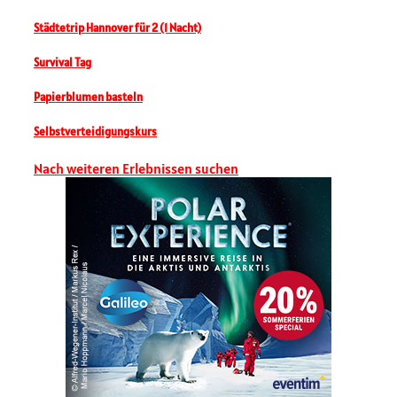
Städtetrip Hannover für 2 (1 Nacht)
Survival Tag
Papierblumen basteln
Selbstverteidigungskurs
Nach weiteren Erlebnissen suchen