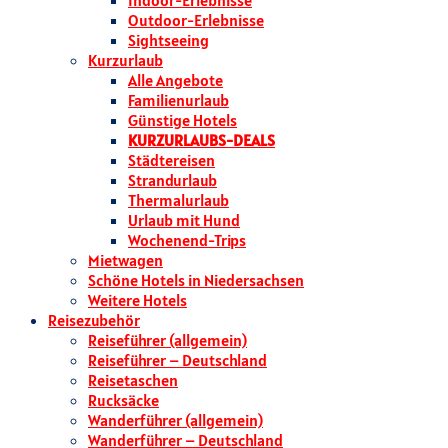
Indoor-Erlebnisse
Outdoor-Erlebnisse
Sightseeing
Kurzurlaub
Alle Angebote
Familienurlaub
Günstige Hotels
KURZURLAUBS-DEALS
Städtereisen
Strandurlaub
Thermalurlaub
Urlaub mit Hund
Wochenend-Trips
Mietwagen
Schöne Hotels in Niedersachsen
Weitere Hotels
Reisezubehör
Reiseführer (allgemein)
Reiseführer – Deutschland
Reisetaschen
Rucksäcke
Wanderführer (allgemein)
Wanderführer – Deutschland