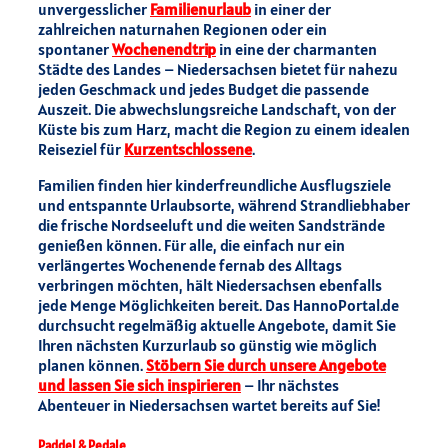
unvergesslicher
Familienurlaub
in einer der
zahlreichen naturnahen Regionen oder ein
spontaner
Wochenendtrip
in eine der charmanten
Städte des Landes – Niedersachsen bietet für nahezu
jeden Geschmack und jedes Budget die passende
Auszeit. Die abwechslungsreiche Landschaft, von der
Küste bis zum Harz, macht die Region zu einem idealen
Reiseziel für
Kurzentschlossene
.
Familien finden hier kinderfreundliche Ausflugsziele
und entspannte Urlaubsorte, während Strandliebhaber
die frische Nordseeluft und die weiten Sandstrände
genießen können. Für alle, die einfach nur ein
verlängertes Wochenende fernab des Alltags
verbringen möchten, hält Niedersachsen ebenfalls
jede Menge Möglichkeiten bereit. Das HannoPortal.de
durchsucht regelmäßig aktuelle Angebote, damit Sie
Ihren nächsten Kurzurlaub so günstig wie möglich
planen können.
Stöbern Sie durch unsere Angebote
und lassen Sie sich inspirieren
– Ihr nächstes
Abenteuer in Niedersachsen wartet bereits auf Sie!
Paddel & Pedale