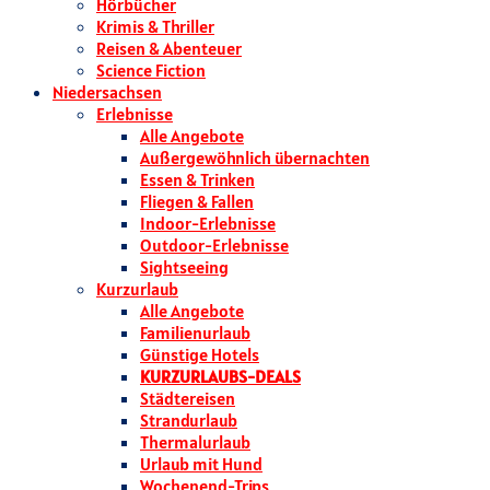
Hörbücher
Krimis & Thriller
Reisen & Abenteuer
Science Fiction
Niedersachsen
Erlebnisse
Alle Angebote
Außergewöhnlich übernachten
Essen & Trinken
Fliegen & Fallen
Indoor-Erlebnisse
Outdoor-Erlebnisse
Sightseeing
Kurzurlaub
Alle Angebote
Familienurlaub
Günstige Hotels
KURZURLAUBS-DEALS
Städtereisen
Strandurlaub
Thermalurlaub
Urlaub mit Hund
Wochenend-Trips