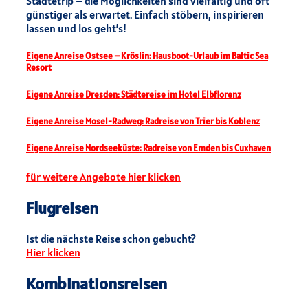
Städtetrip – die Möglichkeiten sind vielfältig und oft
günstiger als erwartet. Einfach stöbern, inspirieren
lassen und los geht’s!
Eigene Anreise Ostsee – Kröslin: Hausboot-Urlaub im Baltic Sea
Resort
Eigene Anreise Dresden: Städtereise im Hotel Elbflorenz
Eigene Anreise Mosel-Radweg: Radreise von Trier bis Koblenz
Eigene Anreise Nordseeküste: Radreise von Emden bis Cuxhaven
für weitere Angebote hier klicken
Flugreisen
Ist die nächste Reise schon gebucht?
Hier klicken
Kombinationsreisen