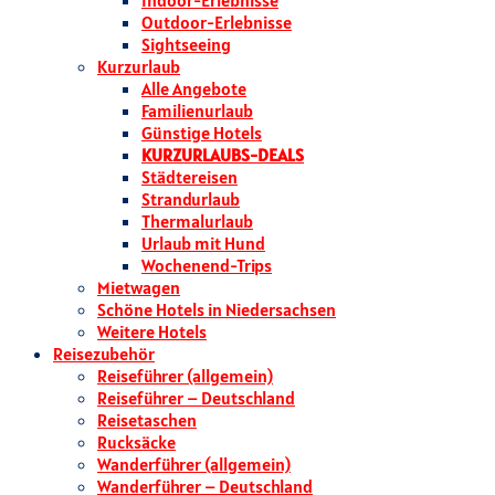
Indoor-Erlebnisse
Outdoor-Erlebnisse
Sightseeing
Kurzurlaub
Alle Angebote
Familienurlaub
Günstige Hotels
KURZURLAUBS-DEALS
Städtereisen
Strandurlaub
Thermalurlaub
Urlaub mit Hund
Wochenend-Trips
Mietwagen
Schöne Hotels in Niedersachsen
Weitere Hotels
Reisezubehör
Reiseführer (allgemein)
Reiseführer – Deutschland
Reisetaschen
Rucksäcke
Wanderführer (allgemein)
Wanderführer – Deutschland