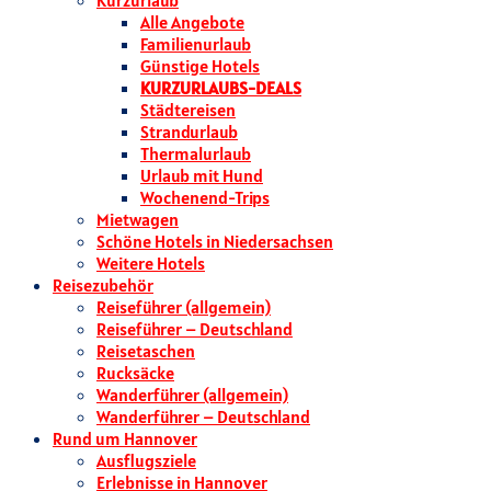
Kurzurlaub
Alle Angebote
Familienurlaub
Günstige Hotels
KURZURLAUBS-DEALS
Städtereisen
Strandurlaub
Thermalurlaub
Urlaub mit Hund
Wochenend-Trips
Mietwagen
Schöne Hotels in Niedersachsen
Weitere Hotels
Reisezubehör
Reiseführer (allgemein)
Reiseführer – Deutschland
Reisetaschen
Rucksäcke
Wanderführer (allgemein)
Wanderführer – Deutschland
Rund um Hannover
Ausflugsziele
Erlebnisse in Hannover