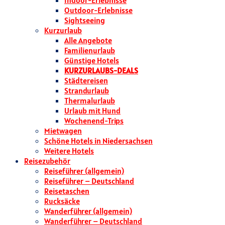
Indoor-Erlebnisse
Outdoor-Erlebnisse
Sightseeing
Kurzurlaub
Alle Angebote
Familienurlaub
Günstige Hotels
KURZURLAUBS-DEALS
Städtereisen
Strandurlaub
Thermalurlaub
Urlaub mit Hund
Wochenend-Trips
Mietwagen
Schöne Hotels in Niedersachsen
Weitere Hotels
Reisezubehör
Reiseführer (allgemein)
Reiseführer – Deutschland
Reisetaschen
Rucksäcke
Wanderführer (allgemein)
Wanderführer – Deutschland