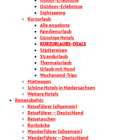
Indoor-Erlebnisse
Outdoor-Erlebnisse
Sightseeing
Kurzurlaub
Alle Angebote
Familienurlaub
Günstige Hotels
KURZURLAUBS-DEALS
Städtereisen
Strandurlaub
Thermalurlaub
Urlaub mit Hund
Wochenend-Trips
Mietwagen
Schöne Hotels in Niedersachsen
Weitere Hotels
Reisezubehör
Reiseführer (allgemein)
Reiseführer – Deutschland
Reisetaschen
Rucksäcke
Wanderführer (allgemein)
Wanderführer – Deutschland