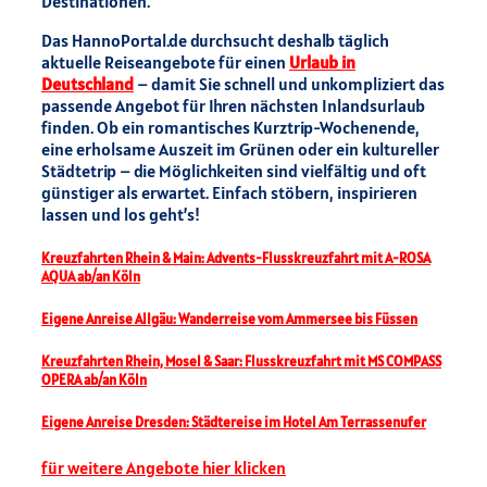
Destinationen.
Das HannoPortal.de durchsucht deshalb täglich
aktuelle Reiseangebote für einen
Urlaub in
Deutschland
– damit Sie schnell und unkompliziert das
passende Angebot für Ihren nächsten Inlandsurlaub
finden. Ob ein romantisches Kurztrip-Wochenende,
eine erholsame Auszeit im Grünen oder ein kultureller
Städtetrip – die Möglichkeiten sind vielfältig und oft
günstiger als erwartet. Einfach stöbern, inspirieren
lassen und los geht’s!
Kreuzfahrten Rhein & Main: Advents-Flusskreuzfahrt mit A-ROSA
AQUA ab/an Köln
Eigene Anreise Allgäu: Wanderreise vom Ammersee bis Füssen
Kreuzfahrten Rhein, Mosel & Saar: Flusskreuzfahrt mit MS COMPASS
OPERA ab/an Köln
Eigene Anreise Dresden: Städtereise im Hotel Am Terrassenufer
für weitere Angebote hier klicken