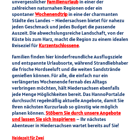
unvergesslicher
Familienurlaub
in einer der
zahlreichen naturnahen Regionen oder ein
spontaner
Wochenendtrip
in eine der charmanten
Städte des Landes – Niedersachsen bietet für nahezu
jeden Geschmack und jedes Budget die passende
Auszeit. Die abwechslungsreiche Landschaft, von der
Küste bis zum Harz, macht die Region zu einem idealen
Reiseziel für
Kurzentschlossene
.
Familien finden hier kinderfreundliche Ausflugsziele
und entspannte Urlaubsorte, während Strandliebhaber
die frische Nordseeluft und die weiten Sandstrände
genießen können. Für alle, die einfach nur ein
verlängertes Wochenende fernab des Alltags
verbringen möchten, hält Niedersachsen ebenfalls
jede Menge Möglichkeiten bereit. Das HannoPortal.de
durchsucht regelmäßig aktuelle Angebote, damit Sie
Ihren nächsten Kurzurlaub so günstig wie möglich
planen können.
Stöbern Sie durch unsere Angebote
und lassen Sie sich inspirieren
– Ihr nächstes
Abenteuer in Niedersachsen wartet bereits auf Sie!
Heidezeit für Zwei