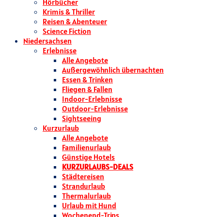
Hörbücher
Krimis & Thriller
Reisen & Abenteuer
Science Fiction
Niedersachsen
Erlebnisse
Alle Angebote
Außergewöhnlich übernachten
Essen & Trinken
Fliegen & Fallen
Indoor-Erlebnisse
Outdoor-Erlebnisse
Sightseeing
Kurzurlaub
Alle Angebote
Familienurlaub
Günstige Hotels
KURZURLAUBS-DEALS
Städtereisen
Strandurlaub
Thermalurlaub
Urlaub mit Hund
Wochenend-Trips