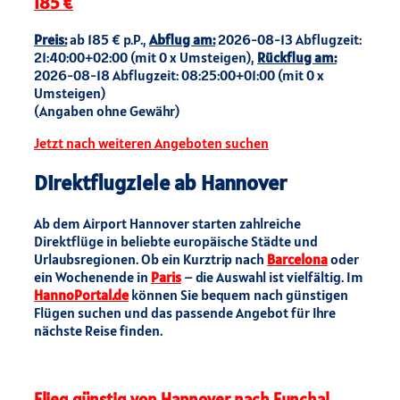
185 €
Preis:
ab 185 € p.P.,
Abflug am:
2026-08-13 Abflugzeit:
21:40:00+02:00 (mit 0 x Umsteigen),
Rückflug am:
2026-08-18 Abflugzeit: 08:25:00+01:00 (mit 0 x
Umsteigen)
(Angaben ohne Gewähr)
Jetzt nach weiteren Angeboten suchen
Direktflugziele ab Hannover
Ab dem Airport Hannover starten zahlreiche
Direktflüge in beliebte europäische Städte und
Urlaubsregionen. Ob ein Kurztrip nach
Barcelona
oder
ein Wochenende in
Paris
– die Auswahl ist vielfältig. Im
HannoPortal.de
können Sie bequem nach günstigen
Flügen suchen und das passende Angebot für Ihre
nächste Reise finden.
Flieg günstig von Hannover nach Funchal