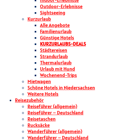
Indoor-Erlebnisse
Outdoor-Erlebnisse
Sightseeing
Kurzurlaub
Alle Angebote
Familienurlaub
Günstige Hotels
KURZURLAUBS-DEALS
Städtereisen
Strandurlaub
Thermalurlaub
Urlaub mit Hund
Wochenend-Trips
Mietwagen
Schöne Hotels in Niedersachsen
Weitere Hotels
Reisezubehör
Reiseführer (allgemein)
Reiseführer – Deutschland
Reisetaschen
Rucksäcke
Wanderführer (allgemein)
Wanderführer – Deutschland